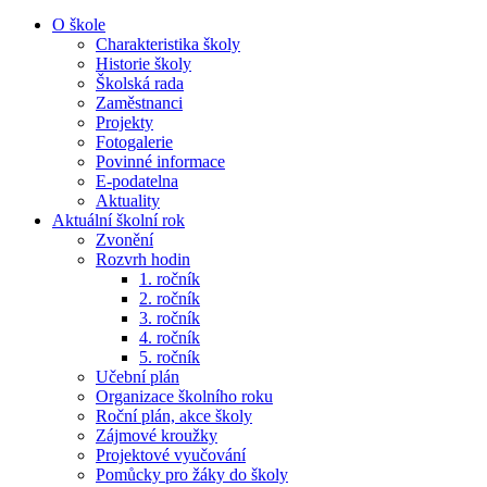
O škole
Charakteristika školy
Historie školy
Školská rada
Zaměstnanci
Projekty
Fotogalerie
Povinné informace
E-podatelna
Aktuality
Aktuální školní rok
Zvonění
Rozvrh hodin
1. ročník
2. ročník
3. ročník
4. ročník
5. ročník
Učební plán
Organizace školního roku
Roční plán, akce školy
Zájmové kroužky
Projektové vyučování
Pomůcky pro žáky do školy