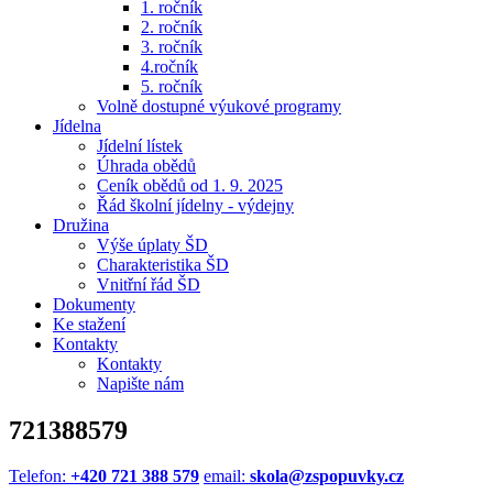
1. ročník
2. ročník
3. ročník
4.ročník
5. ročník
Volně dostupné výukové programy
Jídelna
Jídelní lístek
Úhrada obědů
Ceník obědů od 1. 9. 2025
Řád školní jídelny - výdejny
Družina
Výše úplaty ŠD
Charakteristika ŠD
Vnitřní řád ŠD
Dokumenty
Ke stažení
Kontakty
Kontakty
Napište nám
721388579
Telefon:
+420 721 388 579
email:
skola@zspopuvky.cz