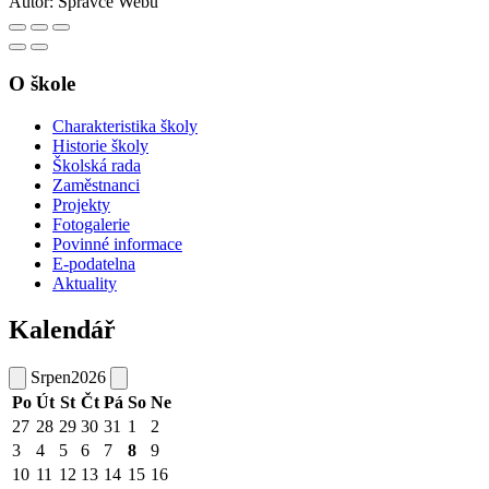
Autor:
Správce Webu
O škole
Charakteristika školy
Historie školy
Školská rada
Zaměstnanci
Projekty
Fotogalerie
Povinné informace
E-podatelna
Aktuality
Kalendář
Srpen
2026
Po
Út
St
Čt
Pá
So
Ne
27
28
29
30
31
1
2
3
4
5
6
7
8
9
10
11
12
13
14
15
16