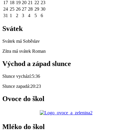
17
18
19
20
21
22
23
24
25
26
27
28
29
30
31
1
2
3
4
5
6
Svátek
Svátek má
Soběslav
Zítra má svátek
Roman
Východ a západ slunce
Slunce vychází:
5:36
Slunce zapadá:
20:23
Ovoce do škol
Mléko do škol