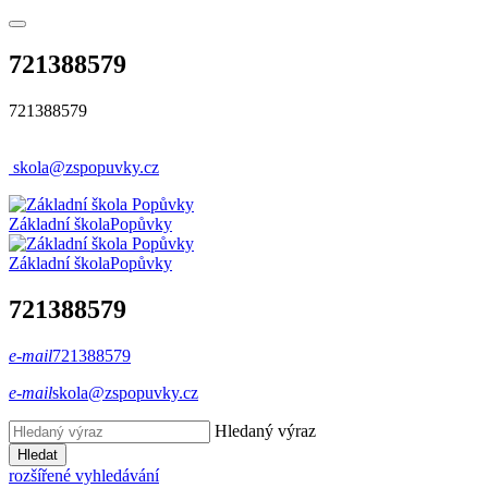
721388579
721388579
skola@zspopuvky.cz
Základní škola
Popůvky
Základní škola
Popůvky
721388579
e-mail
721388579
e-mail
skola@zspopuvky.cz
Hledaný výraz
Hledat
rozšířené vyhledávání