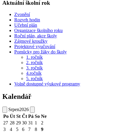
Aktuální školní rok
Zvonění
Rozvrh hodin
Učební plán
Organizace školního roku
Roční plán, akce školy
Zájmové kroužky
Projektové vyučování
Pomůcky pro žáky do školy
1. ročník
2. ročník
3. ročník
4.ročník
5. ročník
Volně dostupné výukové programy
Kalendář
Srpen
2026
Po
Út
St
Čt
Pá
So
Ne
27
28
29
30
31
1
2
3
4
5
6
7
8
9