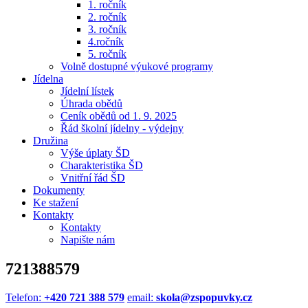
1. ročník
2. ročník
3. ročník
4.ročník
5. ročník
Volně dostupné výukové programy
Jídelna
Jídelní lístek
Úhrada obědů
Ceník obědů od 1. 9. 2025
Řád školní jídelny - výdejny
Družina
Výše úplaty ŠD
Charakteristika ŠD
Vnitřní řád ŠD
Dokumenty
Ke stažení
Kontakty
Kontakty
Napište nám
721388579
Telefon:
+420 721 388 579
email:
skola@zspopuvky.cz