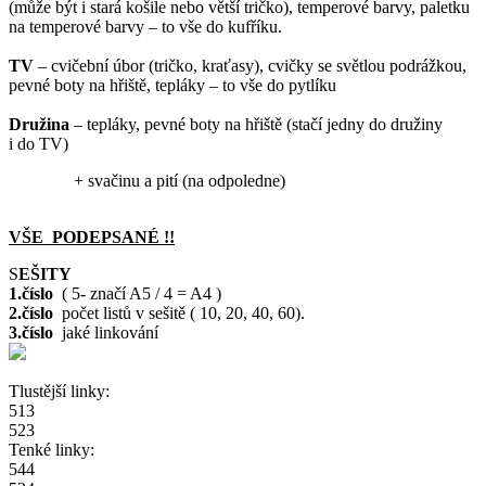
(může být i stará košile nebo větší tričko), temperové barvy, paletku
na temperové barvy – to vše do kufříku.
TV
– cvičební úbor (tričko, kraťasy), cvičky se světlou podrážkou,
pevné boty na hřiště, tepláky – to vše do pytlíku
Družina
– tepláky, pevné boty na hřiště (stačí jedny do družiny
i do TV)
+ svačinu a pití (na odpoledne)
VŠE PODEPSANÉ !!
S
EŠITY
1.číslo
( 5- značí A5 / 4 = A4 )
2.číslo
počet listů v sešitě ( 10, 20, 40, 60).
3.číslo
jaké linkování
Tlustější linky:
513
523
Tenké linky:
544