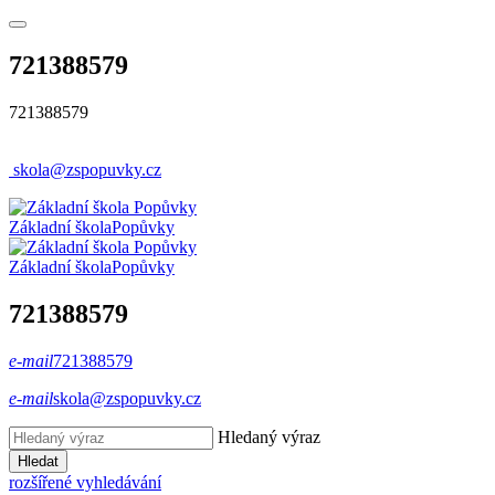
721388579
721388579
skola@zspopuvky.cz
Základní škola
Popůvky
Základní škola
Popůvky
721388579
e-mail
721388579
e-mail
skola@zspopuvky.cz
Hledaný výraz
Hledat
rozšířené vyhledávání