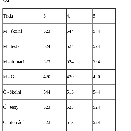
524
Třída
3.
4.
5.
M - školní
523
544
544
M - testy
524
524
524
M - domácí
523
524
524
M - G
420
420
420
Č - školní
544
513
544
Č - testy
523
523
524
Č - domácí
523
513
524