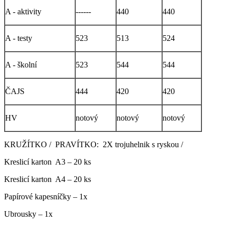
A - aktivity
------
440
440
A - testy
523
513
524
A - školní
523
544
544
ČAJS
444
420
420
HV
notový
notový
notový
KRUŽÍTKO / PRAVÍTKO: 2X trojuhelnik s ryskou /
Kreslicí karton A3 – 20 ks
Kreslicí karton A4 – 20 ks
Papírové kapesníčky – 1x
Ubrousky – 1x