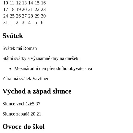
10
11
12
13
14
15
16
17
18
19
20
21
22
23
24
25
26
27
28
29
30
31
1
2
3
4
5
6
Svátek
Svátek má
Roman
Státní svátky a významné dny na dnešek:
Mezinárodní den původního obyvatelstva
Zítra má svátek
Vavřinec
Východ a západ slunce
Slunce vychází:
5:37
Slunce zapadá:
20:21
Ovoce do škol