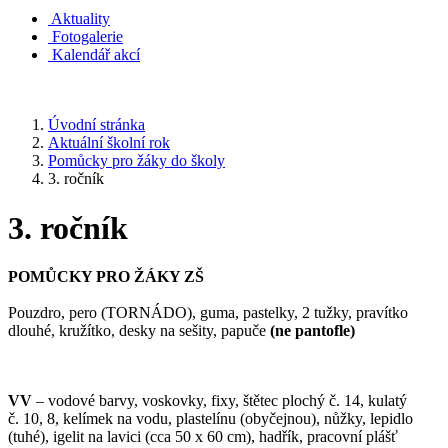
Aktuality
Fotogalerie
Kalendář akcí
Úvodní stránka
Aktuální školní rok
Pomůcky pro žáky do školy
3. ročník
3. ročník
POMŮCKY PRO ŽÁKY ZŠ
Pouzdro, pero (TORNÁDO), guma, pastelky, 2 tužky, pravítko
dlouhé, kružítko, desky na sešity, papuče
(ne pantofle)
VV
– vodové barvy, voskovky, fixy, štětec plochý č. 14, kulatý
č. 10, 8, kelímek na vodu, plastelínu (obyčejnou), nůžky, lepidlo
(tuhé), igelit na lavici (cca 50 x 60 cm), hadřík, pracovní plášť