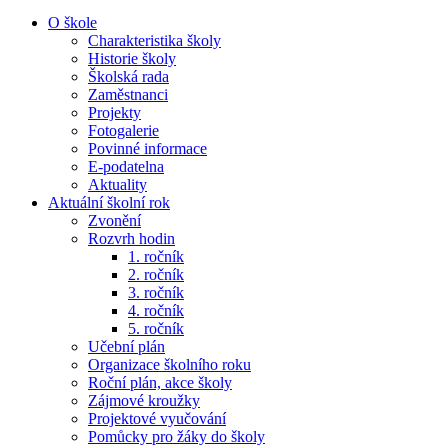
O škole
Charakteristika školy
Historie školy
Školská rada
Zaměstnanci
Projekty
Fotogalerie
Povinné informace
E-podatelna
Aktuality
Aktuální školní rok
Zvonění
Rozvrh hodin
1. ročník
2. ročník
3. ročník
4. ročník
5. ročník
Učební plán
Organizace školního roku
Roční plán, akce školy
Zájmové kroužky
Projektové vyučování
Pomůcky pro žáky do školy