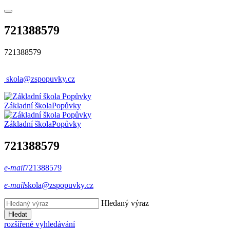
721388579
721388579
skola@zspopuvky.cz
Základní škola
Popůvky
Základní škola
Popůvky
721388579
e-mail
721388579
e-mail
skola@zspopuvky.cz
Hledaný výraz
Hledat
rozšířené vyhledávání