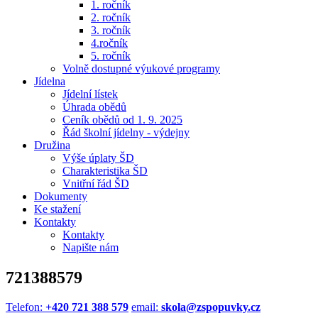
1. ročník
2. ročník
3. ročník
4.ročník
5. ročník
Volně dostupné výukové programy
Jídelna
Jídelní lístek
Úhrada obědů
Ceník obědů od 1. 9. 2025
Řád školní jídelny - výdejny
Družina
Výše úplaty ŠD
Charakteristika ŠD
Vnitřní řád ŠD
Dokumenty
Ke stažení
Kontakty
Kontakty
Napište nám
721388579
Telefon:
+420 721 388 579
email:
skola@zspopuvky.cz