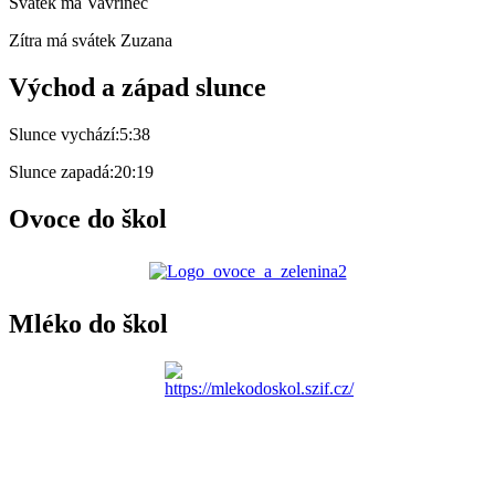
Svátek má
Vavřinec
Zítra má svátek
Zuzana
Východ a západ slunce
Slunce vychází:
5:38
Slunce zapadá:
20:19
Ovoce do škol
Mléko do škol