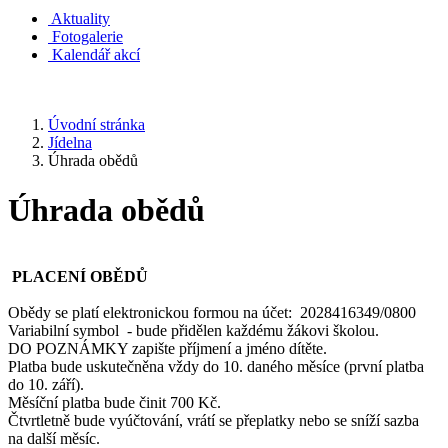
Aktuality
Fotogalerie
Kalendář akcí
Úvodní stránka
Jídelna
Úhrada obědů
Úhrada obědů
PLACENÍ OBĚDŮ
Obědy se platí elektronickou formou na účet: 2028416349/0800
Variabilní symbol - bude přidělen každému žákovi školou.
DO POZNÁMKY zapište příjmení a jméno dítěte.
Platba bude uskutečněna vždy do 10. daného měsíce (první platba
do 10. září).
Měsíční platba bude činit 700 Kč.
Čtvrtletně bude vyúčtování, vrátí se přeplatky nebo se sníží sazba
na další měsíc.