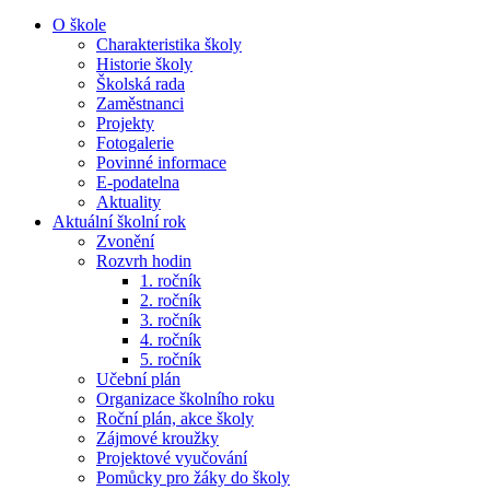
O škole
Charakteristika školy
Historie školy
Školská rada
Zaměstnanci
Projekty
Fotogalerie
Povinné informace
E-podatelna
Aktuality
Aktuální školní rok
Zvonění
Rozvrh hodin
1. ročník
2. ročník
3. ročník
4. ročník
5. ročník
Učební plán
Organizace školního roku
Roční plán, akce školy
Zájmové kroužky
Projektové vyučování
Pomůcky pro žáky do školy