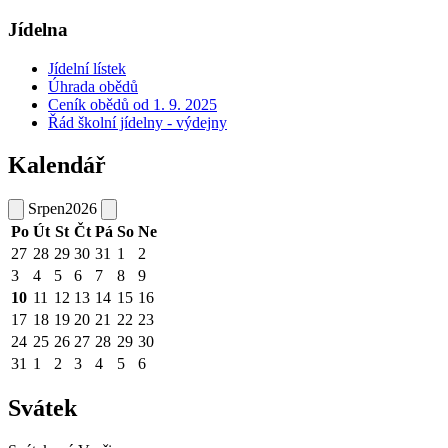
Jídelna
Jídelní lístek
Úhrada obědů
Ceník obědů od 1. 9. 2025
Řád školní jídelny - výdejny
Kalendář
Srpen
2026
Po
Út
St
Čt
Pá
So
Ne
27
28
29
30
31
1
2
3
4
5
6
7
8
9
10
11
12
13
14
15
16
17
18
19
20
21
22
23
24
25
26
27
28
29
30
31
1
2
3
4
5
6
Svátek