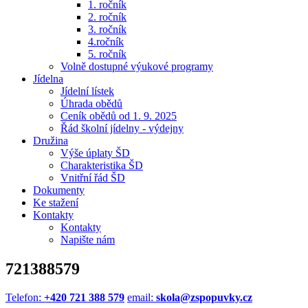
1. ročník
2. ročník
3. ročník
4.ročník
5. ročník
Volně dostupné výukové programy
Jídelna
Jídelní lístek
Úhrada obědů
Ceník obědů od 1. 9. 2025
Řád školní jídelny - výdejny
Družina
Výše úplaty ŠD
Charakteristika ŠD
Vnitřní řád ŠD
Dokumenty
Ke stažení
Kontakty
Kontakty
Napište nám
721388579
Telefon:
+420 721 388 579
email:
skola@zspopuvky.cz