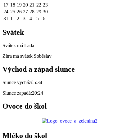
17
18
19
20
21
22
23
24
25
26
27
28
29
30
31
1
2
3
4
5
6
Svátek
Svátek má
Lada
Zítra má svátek
Soběslav
Východ a západ slunce
Slunce vychází:
5:34
Slunce zapadá:
20:24
Ovoce do škol
Mléko do škol