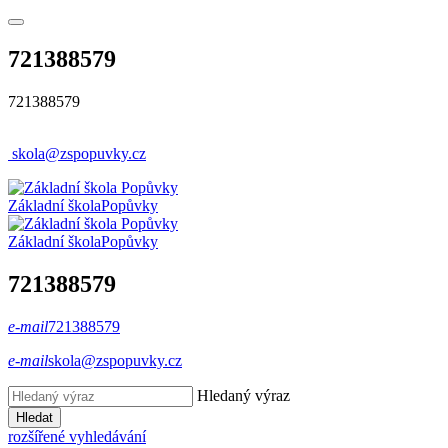
721388579
721388579
skola@zspopuvky.cz
Základní škola
Popůvky
Základní škola
Popůvky
721388579
e-mail
721388579
e-mail
skola@zspopuvky.cz
Hledaný výraz
Hledat
rozšířené vyhledávání