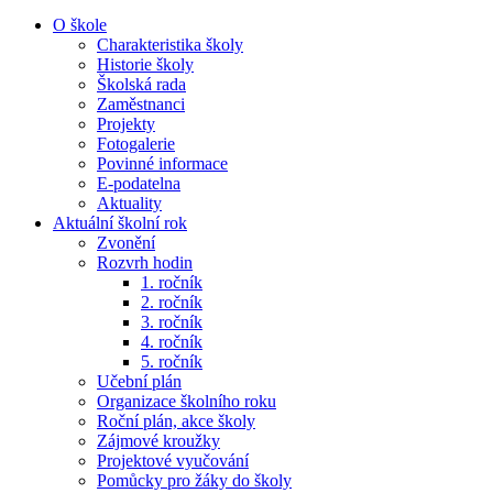
O škole
Charakteristika školy
Historie školy
Školská rada
Zaměstnanci
Projekty
Fotogalerie
Povinné informace
E-podatelna
Aktuality
Aktuální školní rok
Zvonění
Rozvrh hodin
1. ročník
2. ročník
3. ročník
4. ročník
5. ročník
Učební plán
Organizace školního roku
Roční plán, akce školy
Zájmové kroužky
Projektové vyučování
Pomůcky pro žáky do školy