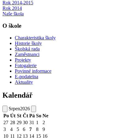
Rok 2014-2015
Rok 2014
Naše škola
O škole
Charakteristika školy
Historie školy
Školská rada
Zaměstnanci
Projekty
Fotogalerie
Povinné informace
E-podatelna
Aktuality
Kalendář
Srpen
2026
Po
Út
St
Čt
Pá
So
Ne
27
28
29
30
31
1
2
3
4
5
6
7
8
9
10
11
12
13
14
15
16