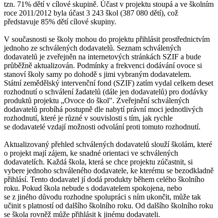
tzn. 71% dětí v cílové skupině. Účast v projektu stoupá a ve školním
roce 2011/2012 byla účast 3 243 škol (387 080 dětí), což
představuje 85% dětí cílové skupiny.
V současnosti se školy mohou do projektu přihlásit prostřednictvím
jednoho ze schválených dodavatelů. Seznam schválených
dodavatelů je zveřejněn na internetových stránkách SZIF a bude
průběžně aktualizován. Podmínky a frekvenci dodávání ovoce si
stanoví školy samy po dohodě s jimi vybraným dodavatelem.
Státní zemědělský intervenční fond (SZIF) zatím vydal celkem deset
rozhodnutí o schválení žadatelů (dále jen dodavatelů) pro dodávky
produktů projektu „Ovoce do škol". Zveřejnění schválených
dodavatelů probíhá postupně dle nabytí právní moci jednotlivých
rozhodnutí, které je různé v souvislosti s tím, jak rychle
se dodavatelé vzdají možnosti odvolání proti tomuto rozhodnutí.
Aktualizovaný přehled schválených dodavatelů slouží školám, které
o projekt mají zájem, ke snadné orientaci ve schválených
dodavatelích. Každá škola, která se chce projektu zúčastnit, si
vybere jednoho schváleného dodavatele, ke kterému se bezodkladně
přihlásí. Tento dodavatel jí dodá produkty během celého školního
roku. Pokud škola nebude s dodavatelem spokojena, nebo
se z jiného důvodu rozhodne spolupráci s ním ukončit, může tak
učinit s platností od dalšího školního roku. Od dalšího školního roku
se škola rovněž může přihlásit k jinému dodavateli.