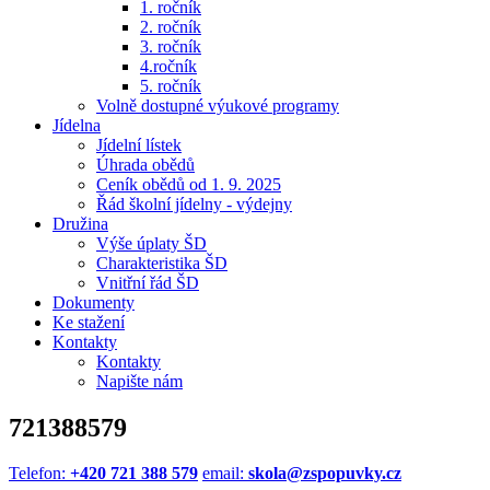
1. ročník
2. ročník
3. ročník
4.ročník
5. ročník
Volně dostupné výukové programy
Jídelna
Jídelní lístek
Úhrada obědů
Ceník obědů od 1. 9. 2025
Řád školní jídelny - výdejny
Družina
Výše úplaty ŠD
Charakteristika ŠD
Vnitřní řád ŠD
Dokumenty
Ke stažení
Kontakty
Kontakty
Napište nám
721388579
Telefon:
+420 721 388 579
email:
skola@zspopuvky.cz