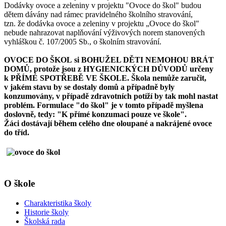
Dodávky ovoce a zeleniny v projektu "Ovoce do škol" budou
dětem dávány nad rámec pravidelného školního stravování,
tzn. že dodávka ovoce a zeleniny v projektu „Ovoce do škol"
nebude nahrazovat naplňování výživových norem stanovených
vyhláškou č. 107/2005 Sb., o školním stravování.
OVOCE DO ŠKOL si BOHUŽEL DĚTI NEMOHOU BRÁT
DOMŮ, protože jsou z HYGIENICKÝCH DŮVODŮ určeny
k PŘÍMÉ SPOTŘEBĚ VE ŠKOLE. Škola nemůže zaručit,
v jakém stavu by se dostaly domů a případně byly
konzumovány, v případě zdravotních potíží by tak mohl nastat
problém. Formulace "do škol" je v tomto případě myšlena
doslovně, tedy: "K přímé konzumaci pouze ve škole".
Žáci dostávají během celého dne oloupané a nakrájené ovoce
do tříd.
O škole
Charakteristika školy
Historie školy
Školská rada