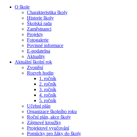
O škole
Charakteristika školy
Historie školy
Školská rada
Zaměstnanci
Projekty
Fotogalerie
Povinné informace
E-podatelna
Aktuality
Aktuální školní rok
Zvonění
Rozvrh hodin
1. ročník
2. ročník
3. ročník
4. ročník
5. ročník
Učební plán
Organizace školního roku
Roční plán, akce školy
Zájmové kroužky
Projektové vyučování
Pomůcky pro žáky do školy