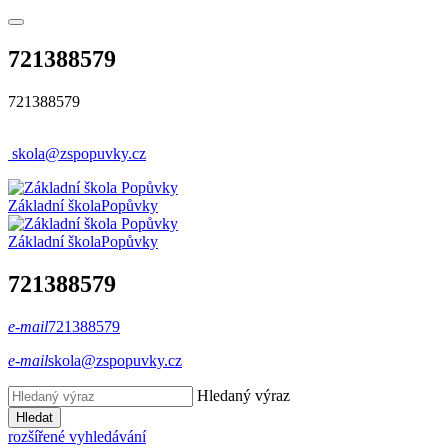
721388579
721388579
skola@zspopuvky.cz
Základní škola
Popůvky
Základní škola
Popůvky
721388579
e-mail
721388579
e-mail
skola@zspopuvky.cz
Hledaný výraz
Hledat
rozšířené vyhledávání