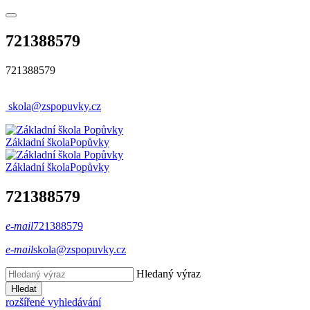
721388579
721388579
skola@zspopuvky.cz
Základní škola
Popůvky
Základní škola
Popůvky
721388579
e-mail
721388579
e-mail
skola@zspopuvky.cz
Hledaný výraz
Hledat
rozšířené vyhledávání