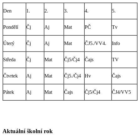
Den
1.
2.
3.
4.
5.
Pondělí
Čj
Aj
Mat
PČ
Tv
Úterý
Čj
Aj
Mat
ČJ5./VV4.
Info
Středa
Čj
Mat
Čj5/Čj4
Čajs
TV
Čtvrtek
Aj
Mat
Čj5./Čj4
Hv
Čajs
Pátek
Aj
Mat
Čajs
Čj5/Čj4
ČJ4/VV5
Aktuální školní rok