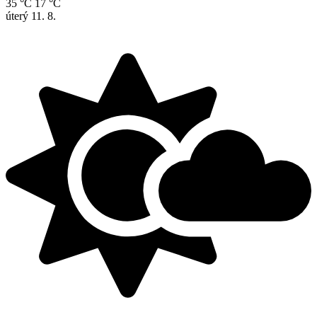
35 °C
17 °C
úterý
11. 8.