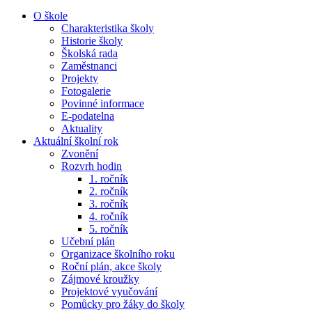
O škole
Charakteristika školy
Historie školy
Školská rada
Zaměstnanci
Projekty
Fotogalerie
Povinné informace
E-podatelna
Aktuality
Aktuální školní rok
Zvonění
Rozvrh hodin
1. ročník
2. ročník
3. ročník
4. ročník
5. ročník
Učební plán
Organizace školního roku
Roční plán, akce školy
Zájmové kroužky
Projektové vyučování
Pomůcky pro žáky do školy