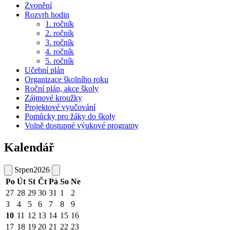
Zvonění
Rozvrh hodin
1. ročník
2. ročník
3. ročník
4. ročník
5. ročník
Učební plán
Organizace školního roku
Roční plán, akce školy
Zájmové kroužky
Projektové vyučování
Pomůcky pro žáky do školy
Volně dostupné výukové programy
Kalendář
Srpen
2026
Po
Út
St
Čt
Pá
So
Ne
27
28
29
30
31
1
2
3
4
5
6
7
8
9
10
11
12
13
14
15
16
17
18
19
20
21
22
23