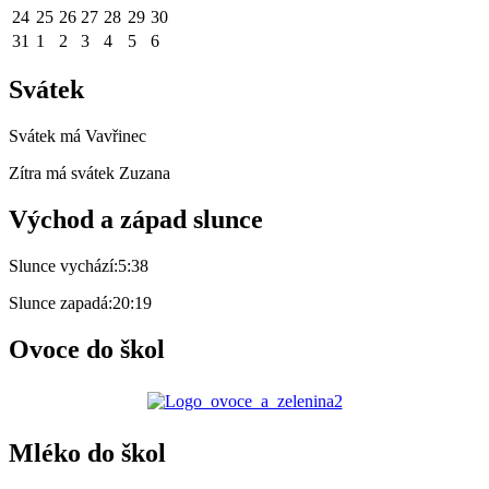
24
25
26
27
28
29
30
31
1
2
3
4
5
6
Svátek
Svátek má
Vavřinec
Zítra má svátek
Zuzana
Východ a západ slunce
Slunce vychází:
5:38
Slunce zapadá:
20:19
Ovoce do škol
Mléko do škol