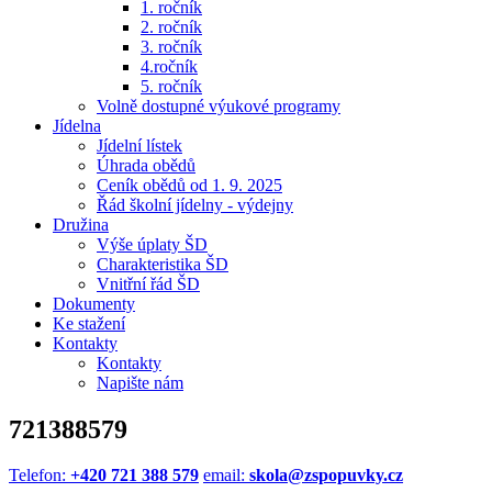
1. ročník
2. ročník
3. ročník
4.ročník
5. ročník
Volně dostupné výukové programy
Jídelna
Jídelní lístek
Úhrada obědů
Ceník obědů od 1. 9. 2025
Řád školní jídelny - výdejny
Družina
Výše úplaty ŠD
Charakteristika ŠD
Vnitřní řád ŠD
Dokumenty
Ke stažení
Kontakty
Kontakty
Napište nám
721388579
Telefon:
+420 721 388 579
email:
skola@zspopuvky.cz