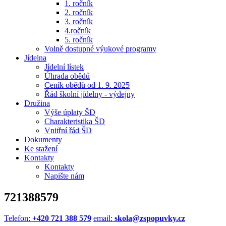
1. ročník
2. ročník
3. ročník
4.ročník
5. ročník
Volně dostupné výukové programy
Jídelna
Jídelní lístek
Úhrada obědů
Ceník obědů od 1. 9. 2025
Řád školní jídelny - výdejny
Družina
Výše úplaty ŠD
Charakteristika ŠD
Vnitřní řád ŠD
Dokumenty
Ke stažení
Kontakty
Kontakty
Napište nám
721388579
Telefon:
+420 721 388 579
email:
skola@zspopuvky.cz