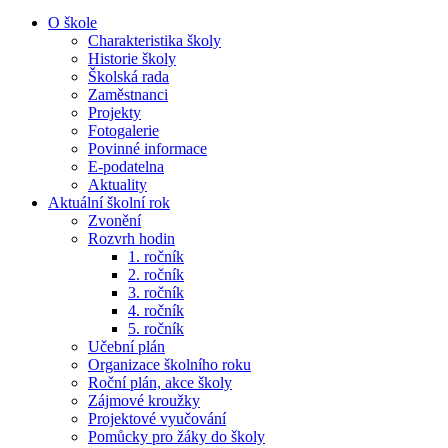
O škole
Charakteristika školy
Historie školy
Školská rada
Zaměstnanci
Projekty
Fotogalerie
Povinné informace
E-podatelna
Aktuality
Aktuální školní rok
Zvonění
Rozvrh hodin
1. ročník
2. ročník
3. ročník
4. ročník
5. ročník
Učební plán
Organizace školního roku
Roční plán, akce školy
Zájmové kroužky
Projektové vyučování
Pomůcky pro žáky do školy