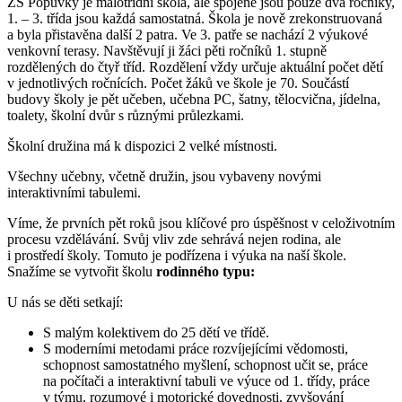
ZŠ Popůvky je málotřídní škola, ale spojené jsou pouze dva ročníky,
1. – 3. třída jsou každá samostatná. Škola je nově zrekonstruovaná
a byla přistavěna další 2 patra. Ve 3. patře se nachází 2 výukové
venkovní terasy. Navštěvují ji žáci pěti ročníků 1. stupně
rozdělených do čtyř tříd. Rozdělení vždy určuje aktuální počet dětí
v jednotlivých ročnících. Počet žáků ve škole je 70. Součástí
budovy školy je pět učeben, učebna PC, šatny, tělocvična, jídelna,
toalety, školní dvůr s různými průlezkami.
Školní družina má k dispozici 2 velké místnosti.
Všechny učebny, včetně družin, jsou vybaveny novými
interaktivními tabulemi.
Víme, že prvních pět roků jsou klíčové pro úspěšnost v celoživotním
procesu vzdělávání. Svůj vliv zde sehrává nejen rodina, ale
i prostředí školy. Tomuto je podřízena i výuka na naší škole.
Snažíme se vytvořit školu
rodinného typu:
U nás se děti setkají:
S malým kolektivem do 25 dětí ve třídě.
S moderními metodami práce rozvíjejícími vědomosti,
schopnost samostatného myšlení, schopnost učit se, práce
na počítači a interaktivní tabuli ve výuce od 1. třídy, práce
v týmu, rozumové i motorické dovednosti, zvyšování