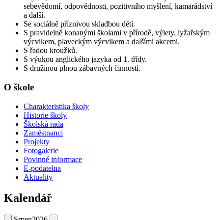
sebevědomí, odpovědnosti, pozitivního myšlení, kamarádství
a další.
Se sociálně příznivou skladbou dětí.
S pravidelně konanými školami v přírodě, výlety, lyžařským
výcvikem, plaveckým výcvikem a dalšími akcemi.
S řadou kroužků.
S výukou anglického jazyka od 1. třídy.
S družinou plnou zábavných činností.
O škole
Charakteristika školy
Historie školy
Školská rada
Zaměstnanci
Projekty
Fotogalerie
Povinné informace
E-podatelna
Aktuality
Kalendář
Srpen
2026