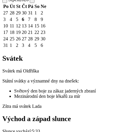
Po
Út
St
Čt
Pá
So
Ne
27
28
29
30
31
1
2
3
4
5
6
7
8
9
10
11
12
13
14
15
16
17
18
19
20
21
22
23
24
25
26
27
28
29
30
31
1
2
3
4
5
6
Svátek
Svátek má
Oldřiška
Státní svátky a významné dny na dnešek:
Světový den boje za zákaz jaderných zbraní
Mezinárodní den boje lékařů za mír
Zítra má svátek
Lada
Východ a západ slunce
Slunce vychází:
5:33