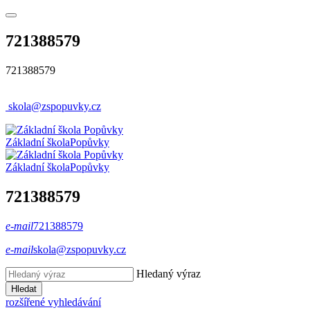
721388579
721388579
skola@zspopuvky.cz
Základní škola
Popůvky
Základní škola
Popůvky
721388579
e-mail
721388579
e-mail
skola@zspopuvky.cz
Hledaný výraz
Hledat
rozšířené vyhledávání