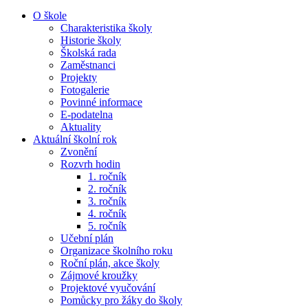
O škole
Charakteristika školy
Historie školy
Školská rada
Zaměstnanci
Projekty
Fotogalerie
Povinné informace
E-podatelna
Aktuality
Aktuální školní rok
Zvonění
Rozvrh hodin
1. ročník
2. ročník
3. ročník
4. ročník
5. ročník
Učební plán
Organizace školního roku
Roční plán, akce školy
Zájmové kroužky
Projektové vyučování
Pomůcky pro žáky do školy