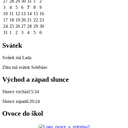
27
28
29
30
31
1
2
3
4
5
6
7
8
9
10
11
12
13
14
15
16
17
18
19
20
21
22
23
24
25
26
27
28
29
30
31
1
2
3
4
5
6
Svátek
Svátek má
Lada
Zítra má svátek
Soběslav
Východ a západ slunce
Slunce vychází:
5:34
Slunce zapadá:
20:24
Ovoce do škol