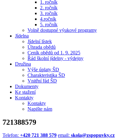
1. ročník
2. ročník
3. ročník
4.ročník
5. ročník
Volně dostupné výukové programy
Jídelna
Jídelní lístek
Úhrada obědů
Ceník obědů od 1. 9. 2025
Řád školní jídelny - výdejny
Družina
Výše úplaty ŠD
Charakteristika ŠD
Vnitřní řád ŠD
Dokumenty
Ke stažení
Kontakty
Kontakty
Napište nám
721388579
Telefon:
+420 721 388 579
email:
skola@zspopuvky.cz