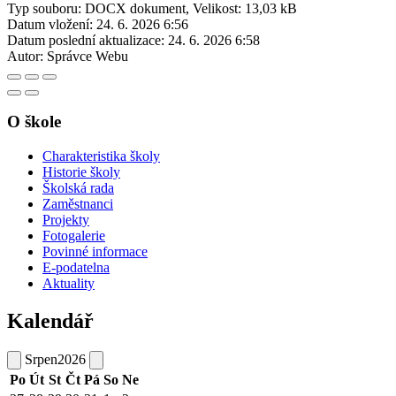
Typ souboru: DOCX dokument, Velikost: 13,03 kB
Datum vložení:
24. 6. 2026 6:56
Datum poslední aktualizace:
24. 6. 2026 6:58
Autor:
Správce Webu
O škole
Charakteristika školy
Historie školy
Školská rada
Zaměstnanci
Projekty
Fotogalerie
Povinné informace
E-podatelna
Aktuality
Kalendář
Srpen
2026
Po
Út
St
Čt
Pá
So
Ne