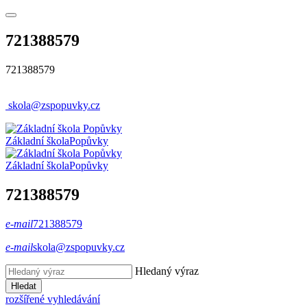
721388579
721388579
skola@zspopuvky.cz
Základní škola
Popůvky
Základní škola
Popůvky
721388579
e-mail
721388579
e-mail
skola@zspopuvky.cz
Hledaný výraz
Hledat
rozšířené vyhledávání