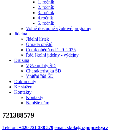
1. ročník
2. ročník
3. ročník
4.ročník
5. ročník
Volně dostupné výukové programy
Jídelna
Jídelní lístek
Úhrada obědů
Ceník obědů od 1. 9. 2025
Řád školní jídelny - výdejny
Družina
Výše úplaty ŠD
Charakteristika ŠD
Vnitřní řád ŠD
Dokumenty
Ke stažení
Kontakty
Kontakty
Napište nám
721388579
Telefon:
+420 721 388 579
email:
skola@zspopuvky.cz