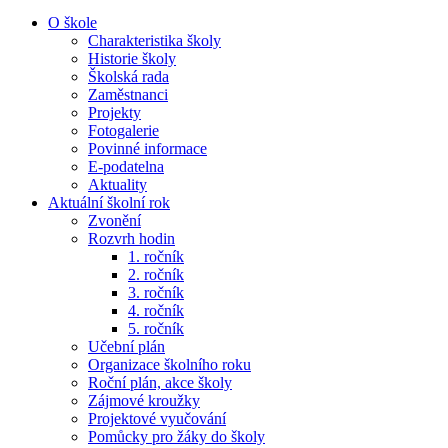
O škole
Charakteristika školy
Historie školy
Školská rada
Zaměstnanci
Projekty
Fotogalerie
Povinné informace
E-podatelna
Aktuality
Aktuální školní rok
Zvonění
Rozvrh hodin
1. ročník
2. ročník
3. ročník
4. ročník
5. ročník
Učební plán
Organizace školního roku
Roční plán, akce školy
Zájmové kroužky
Projektové vyučování
Pomůcky pro žáky do školy