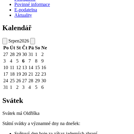
Povinné informace
E-podatelna
Aktuality
Kalendář
Srpen
2026
Po
Út
St
Čt
Pá
So
Ne
27
28
29
30
31
1
2
3
4
5
6
7
8
9
10
11
12
13
14
15
16
17
18
19
20
21
22
23
24
25
26
27
28
29
30
31
1
2
3
4
5
6
Svátek
Svátek má
Oldřiška
Státní svátky a významné dny na dnešek:
Světový den boje za zákaz jaderných zbraní