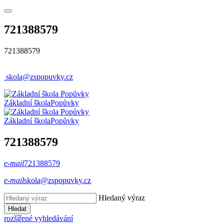
721388579
721388579
skola@zspopuvky.cz
Základní škola
Popůvky
Základní škola
Popůvky
721388579
e-mail
721388579
e-mail
skola@zspopuvky.cz
Hledaný výraz
Hledat
rozšířené vyhledávání